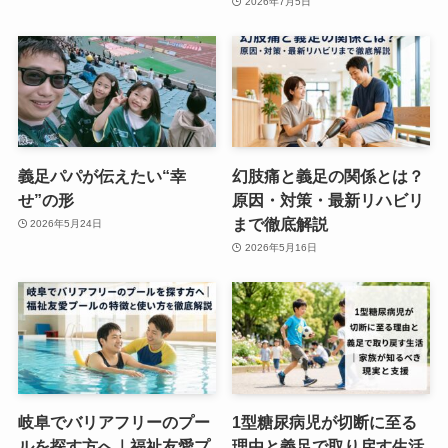
2026年7月5日
義足パパが伝えたい“幸
幻肢痛と義足の関係とは？
せ”の形
原因・対策・最新リハビリ
まで徹底解説
2026年5月24日
2026年5月16日
岐阜でバリアフリーのプー
1型糖尿病児が切断に至る
ルを探す方へ｜福祉友愛プ
理由と義足で取り戻す生活