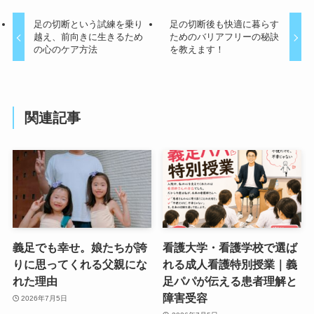
足の切断という試練を乗り
足の切断後も快適に暮らす
越え、前向きに生きるため
ためのバリアフリーの秘訣
の心のケア方法
を教えます！
関連記事
義足でも幸せ。娘たちが誇
看護大学・看護学校で選ば
りに思ってくれる父親にな
れる成人看護特別授業｜義
れた理由
足パパが伝える患者理解と
障害受容
2026年7月5日