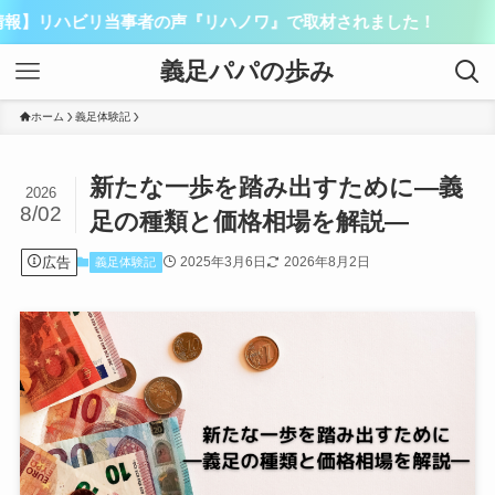
当事者の声『リハノワ』で取材されました！
義足パパの歩み
ホーム
義足体験記
新たな一歩を踏み出すために―義
2026
8/02
足の種類と価格相場を解説―
広告
2025年3月6日
2026年8月2日
義足体験記