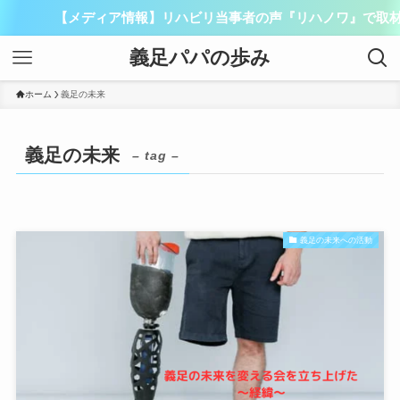
【メディア情報】リハビリ当事者の声『リハノワ』で取材さ
義足パパの歩み
ホーム
義足の未来
義足の未来
– tag –
義足の未来への活動